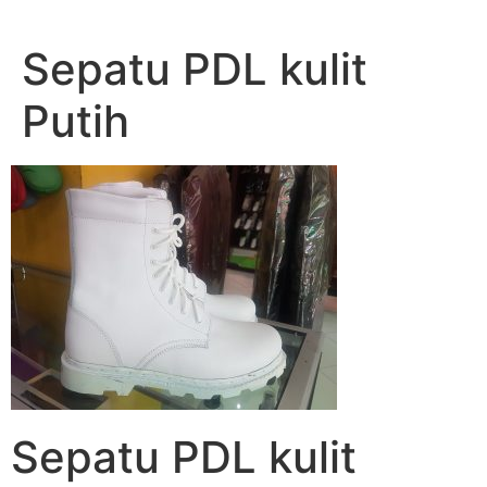
Lewati
ke
Sepatu PDL kulit
konten
Putih
Sepatu PDL kulit