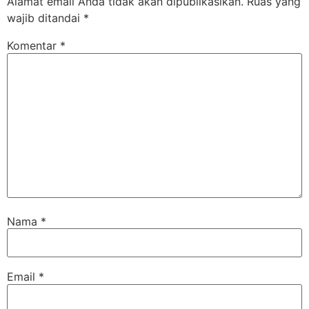
Alamat email Anda tidak akan dipublikasikan.
Ruas yang
wajib ditandai
*
Komentar
*
Nama
*
Email
*