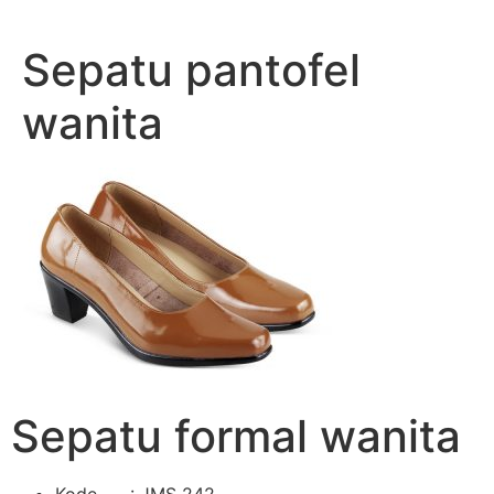
Lewati
ke
Sepatu pantofel
konten
wanita
Sepatu formal wanita