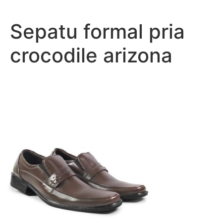
Lewati
ke
Sepatu formal pria
konten
crocodile arizona