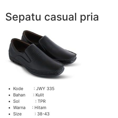
Lewati
ke
Sepatu casual pria
konten
Kode : JWY 335
Bahan : Kulit
Sol : TPR
Warna : Hitam
Size : 38-43