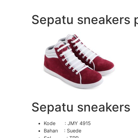
Lewati
ke
Sepatu sneakers p
konten
Sepatu sneakers
Kode : JMY 4915
Bahan : Suede