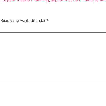
g
,
Sepatu sneakers bandung
,
sepatu sneakers murah
,
sepatu
Ruas yang wajib ditandai
*