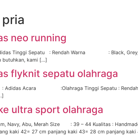
 pria
as neo running
idas Tinggi Sepatu : Rendah Warna : Black, Gr
n butuhkan, kami […]
as flyknit sepatu olahraga
 : Adidas Acara :Olahraga Tinggi Sepatu : Rend
…]
ke ultra sport olahraga
tam, Navy, Abu, Merah Size : 39 – 44 Kualitas : Handmad
ang kaki 42= 27 cm panjang kaki 43= 28 cm panjang kaki