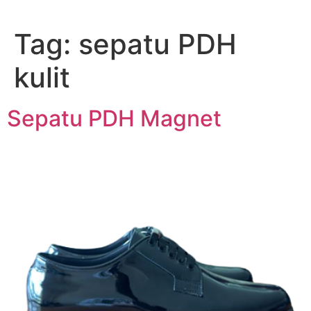
Lewati
ke
Tag:
sepatu PDH
konten
kulit
Sepatu PDH Magnet