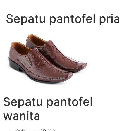
Lewati
ke
Sepatu pantofel pria
konten
Sepatu pantofel
wanita